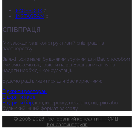
FACEBOOK
0
INSTAGRAM
0
СПІВПРАЦЯ
Ми завжди раді конструктивній співпраці та
партнерству.
Зв’яжіться з нами будь-яким зручним для Вас способом
і ми зможемо відповісти на всі Ваші запитання та
надати необхідні консультації.
Будемо раді виявитися для Вас корисними:
Відкрити ресторан
Відкрити кафе
Відкрити бар
, кондитерську, пекарню, піцерію або
будь-який інший формат закладу
© 2008-2026
Ресторанний консалтинг - СИД-
Консалтинг групп