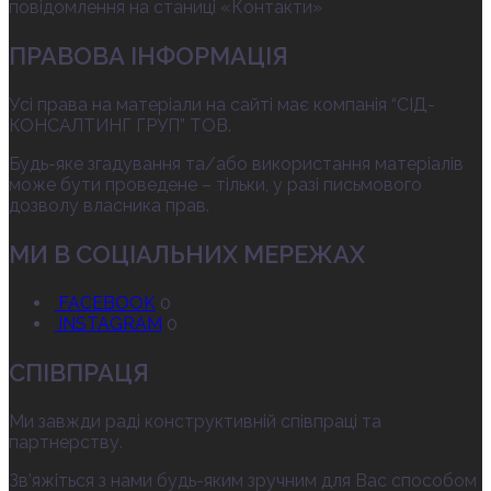
повідомлення на станиці «Контакти»
ПРАВОВА ІНФОРМАЦІЯ
Усі права на матеріали на сайті має компанія “СІД-
КОНСАЛТИНГ ГРУП” ТОВ.
Будь-яке згадування та/або використання матеріалів
може бути проведене – тільки, у разі письмового
дозволу власника прав.
МИ В СОЦІАЛЬНИХ МЕРЕЖАХ
FACEBOOK
0
INSTAGRAM
0
СПІВПРАЦЯ
Ми завжди раді конструктивній співпраці та
партнерству.
Зв’яжіться з нами будь-яким зручним для Вас способом