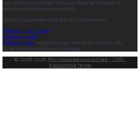
і ми зможемо відповісти на всі Ваші запитання та
надати необхідні консультації.
Будемо раді виявитися для Вас корисними:
Відкрити ресторан
Відкрити кафе
Відкрити бар
, кондитерську, пекарню, піцерію або
будь-який інший формат закладу
© 2008-2026
Ресторанний консалтинг - СИД-
Консалтинг групп