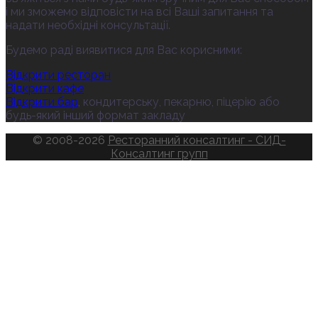
і ми зможемо відповісти на всі Ваші запитання та
надати необхідні консультації.
Будемо раді виявитися для Вас корисними:
Відкрити ресторан
Відкрити кафе
Відкрити бар
, кондитерську, пекарню, піцерію або
будь-який інший формат закладу
© 2008-2026
Ресторанний консалтинг - СИД-
Консалтинг групп