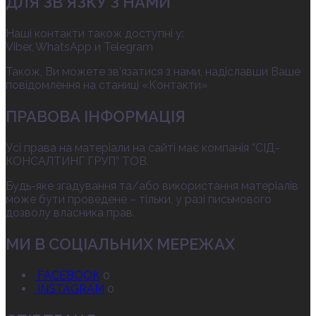
ДЛЯ ЗВ’ЯЗКУ З НАМИ
Наші контакти також доступні у:
Viber, WhatsApp и Telegram
Також, Ви можете зв’язатися з нами, надіславши Ваше
повідомлення на станиці «Контакти»
ПРАВОВА ІНФОРМАЦІЯ
Усі права на матеріали на сайті має компанія “СІД-
КОНСАЛТИНГ ГРУП” ТОВ.
Будь-яке згадування та/або використання матеріалів
може бути проведене – тільки, у разі письмового
дозволу власника прав.
МИ В СОЦІАЛЬНИХ МЕРЕЖАХ
FACEBOOK
0
INSTAGRAM
0