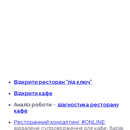
Відкрити ресторан “під ключ”
Відкрити кафе
Аналіз роботи
–
діагностика ресторану
кафе
Ресторанний консалтинг #ONLINE
:
віддалене супроводження для кафе, барів,