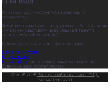
СПІВПРАЦЯ
Ми завжди раді конструктивній співпраці та
партнерству.
Зв’яжіться з нами будь-яким зручним для Вас способом
і ми зможемо відповісти на всі Ваші запитання та
надати необхідні консультації.
Будемо раді виявитися для Вас корисними:
Відкрити ресторан
Відкрити кафе
Відкрити бар
, кондитерську, пекарню, піцерію або
будь-який інший формат закладу
© 2008-2026
Ресторанний консалтинг - СИД-
Консалтинг групп