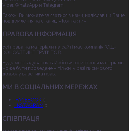
Viber, WhatsApp и Telegram
Також, Ви можете зв’язатися з нами, надіславши Ваше
повідомлення на станиці «Контакти»
ПРАВОВА ІНФОРМАЦІЯ
Усі права на матеріали на сайті має компанія “СІД-
КОНСАЛТИНГ ГРУП” ТОВ.
Будь-яке згадування та/або використання матеріалів
може бути проведене – тільки, у разі письмового
дозволу власника прав.
МИ В СОЦІАЛЬНИХ МЕРЕЖАХ
FACEBOOK
0
INSTAGRAM
0
СПІВПРАЦЯ