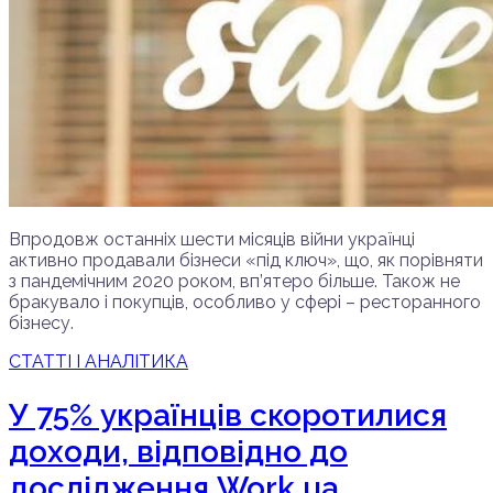
Впродовж останніх шести місяців війни українці
активно продавали бізнеси «під ключ», що, як порівняти
з пандемічним 2020 роком, вп’ятеро більше. Також не
бракувало і покупців, особливо у сфері – ресторанного
бізнесу.
СТАТТІ І АНАЛІТИКА
У 75% українців скоротилися
доходи, відповідно до
дослідження Work.ua