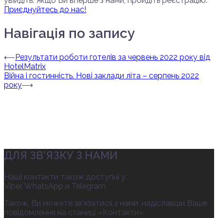
увійдіть. Якщо Ви вперше з нами, пройдіть реєстрацію.
Приєднуйтесь до нас!
Навігація по запису
⟵
Результати роботи готелів за червень 2022 року від
HotelMatrix
Війна і гостинність. Нові заклади літа – серпень 2022
року
⟶
ДЛЯ ЗВ’ЯЗКУ З НАМИ
Наші контакти також доступні у:
Viber, WhatsApp и Telegram
Також, Ви можете зв’язатися з нами, надіславши Ваше
повідомлення на станиці «Контакти»