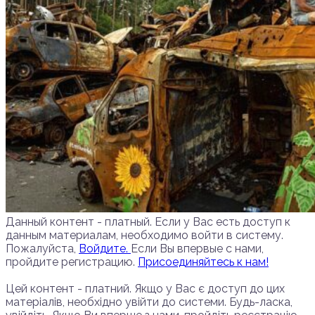
Данный контент - платный. Если у Вас есть доступ к
данным материалам, необходимо войти в систему.
Пожалуйста,
Войдите.
Если Вы впервые с нами,
пройдите регистрацию.
Присоединяйтесь к нам!
Цей контент - платний. Якщо у Вас є доступ до цих
матеріалів, необхідно увійти до системи. Будь-ласка,