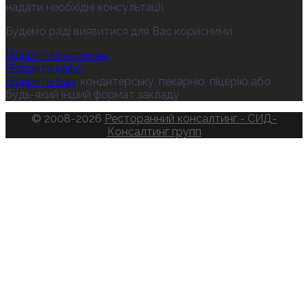
надати необхідні консультації.
Будемо раді виявитися для Вас корисними:
Відкрити ресторан
Відкрити кафе
Відкрити бар
, кондитерську, пекарню, піцерію або
будь-який інший формат закладу
© 2008-2026
Ресторанний консалтинг - СИД-
Консалтинг групп