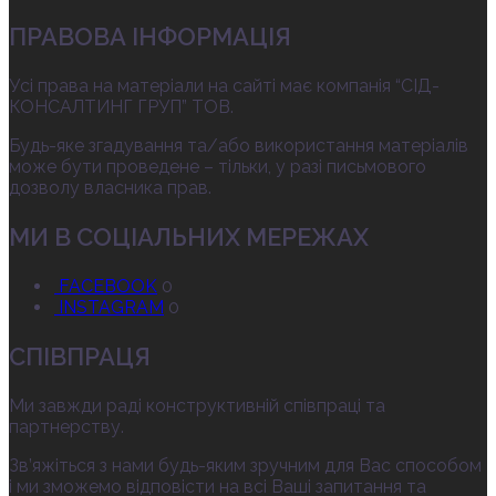
ПРАВОВА ІНФОРМАЦІЯ
Усі права на матеріали на сайті має компанія “СІД-
КОНСАЛТИНГ ГРУП” ТОВ.
Будь-яке згадування та/або використання матеріалів
може бути проведене – тільки, у разі письмового
дозволу власника прав.
МИ В СОЦІАЛЬНИХ МЕРЕЖАХ
FACEBOOK
0
INSTAGRAM
0
СПІВПРАЦЯ
Ми завжди раді конструктивній співпраці та
партнерству.
Зв’яжіться з нами будь-яким зручним для Вас способом
і ми зможемо відповісти на всі Ваші запитання та