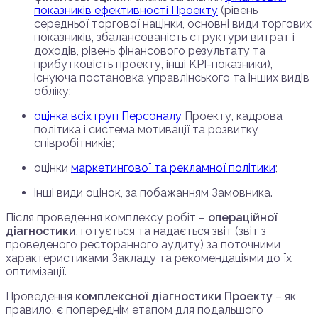
показників ефективності Проекту
(рівень
середньої торгової націнки, основні види торгових
показників, збалансованість структури витрат і
доходів, рівень фінансового результату та
прибутковість проекту, інші KPI-показники),
існуюча постановка управлінського та інших видів
обліку;
оцінка всіх груп Персоналу
Проекту, кадрова
політика і система мотивації та розвитку
співробітників;
оцінки
маркетингової та рекламної політики
;
інші види оцінок, за побажанням Замовника.
Після проведення комплексу робіт –
операційної
діагностики
, готується та надається звіт (звіт з
проведеного ресторанного аудиту) за поточними
характеристиками Закладу та рекомендаціями до їх
оптимізації.
Проведення
комплексної діагностики Проекту
– як
правило, є попереднім етапом для подальшого