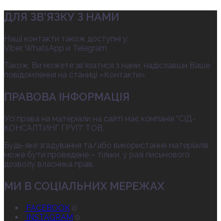
ДЛЯ ЗВ’ЯЗКУ З НАМИ
Наші контакти також доступні у:
Viber, WhatsApp и Telegram
Також, Ви можете зв’язатися з нами, надіславши Ваше
повідомлення на станиці «Контакти»
ПРАВОВА ІНФОРМАЦІЯ
Усі права на матеріали на сайті має компанія “СІД-
КОНСАЛТИНГ ГРУП” ТОВ.
Будь-яке згадування та/або використання матеріалів
може бути проведене – тільки, у разі письмового
дозволу власника прав.
МИ В СОЦІАЛЬНИХ МЕРЕЖАХ
FACEBOOK
0
INSTAGRAM
0