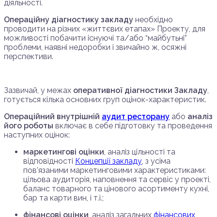
діяльності.
Операційну діагностику закладу
необхідно
проводити на різних «життєвих етапах» Проекту, для
можливості побачити існуючі та/або “майбутьні”
проблеми, наявні недоробки і звичайно ж, осяжні
перспективи.
Зазвичай, у межах
оперативної діагностики Закладу
,
готується кілька основних груп оцінок-характеристик.
Операційний внутрішній
аудит ресторану
або
аналіз
його роботы
включає в себе підготовку та проведення
наступних оцінок:
маркетингові оцінки
, аналіз цільності та
відповідності
Концепції закладу
, з усіма
пов’язаними маркетинговими характеристиками:
цільова аудиторія, наповнення та сервіс у проекті,
баланс товарного та цінового асортименту кухні,
бар та карти вин, і т.і.;
фінансові оцінки
, аналіз загальних
фінансових