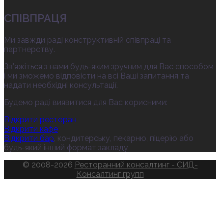
СПІВПРАЦЯ
Ми завжди раді конструктивній співпраці та
партнерству.
Зв’яжіться з нами будь-яким зручним для Вас способом
і ми зможемо відповісти на всі Ваші запитання та
надати необхідні консультації.
Будемо раді виявитися для Вас корисними:
Відкрити ресторан
Відкрити кафе
Відкрити бар
, кондитерську, пекарню, піцерію або
будь-який інший формат закладу
© 2008-2026
Ресторанний консалтинг - СИД-
Консалтинг групп