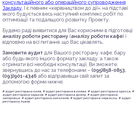
консультаційного або операційного супроводження
Закладу
. І є певним «керівництвом до дії», на підставі
якого будується весь наступний комплекс робіт по
оптимізації та подальшого розвитку Проекту.
Будемо раді виявитися для Вас корисними в підготовці
аналізу роботи ресторану
(
аналізу роботи кафе
) і
відповімо на всі питання, що Вас цікавлять..
Замовити аудит
для Вашого ресторану, кафе, бару
або будь-якого іншого формату закладу, а також
отримати всі необхідні консультації, Ви зможете,
звернувшись до нас за телефонами –
(095)858-0853,
(093)901-4346
або відправивши свій запит за
допомогою форми нижче:
# аудит ресторана киев
,
# аудит ресторана в киеве
,
# аудит ресторана одесса
,
#
аудит ресторана харьков
,
# аудит ресторана днепр
,
# аудит ресторана
запорожье
,
# аудит ресторана николаев
,
# аудит ресторана черкассы
,
# аудит
ресторана львов