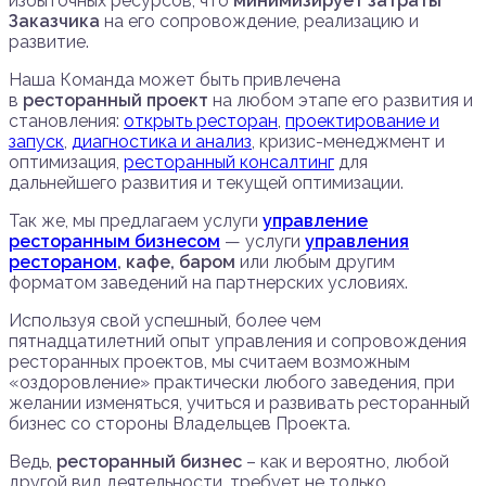
избыточных ресурсов, что
минимизирует затраты
Заказчика
на его сопровождение, реализацию и
развитие.
Наша Команда может быть привлечена
в
ресторанный проект
на любом этапе его развития и
становления:
открыть ресторан
,
проектирование и
запуск
,
диагностика и анализ
, кризис-менеджмент и
оптимизация,
ресторанный консалтинг
для
дальнейшего развития и текущей оптимизации.
Так же, мы предлагаем услуги
управление
ресторанным бизнесом
— услуги
управления
рестораном
, кафе, баром
или любым другим
форматом заведений на партнерских условиях.
Используя свой успешный, более чем
пятнадцатилетний опыт управления и сопровождения
ресторанных проектов, мы считаем возможным
«оздоровление» практически любого заведения, при
желании изменяться, учиться и развивать ресторанный
бизнес со стороны Владельцев Проекта.
Ведь,
ресторанный бизнес
– как и вероятно, любой
другой вид деятельности, требует не только