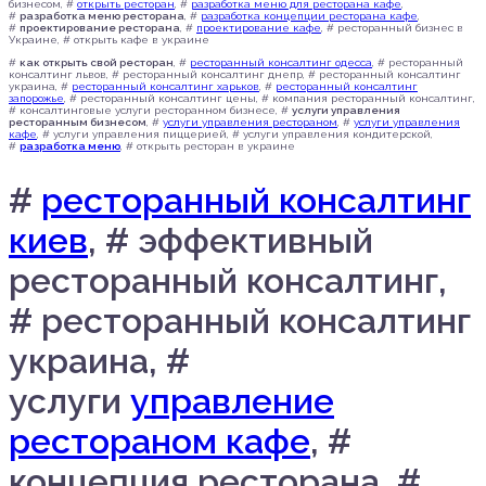
бизнесом, #
открыть ресторан
, #
разработка меню для ресторана кафе
,
#
разработка меню ресторана
, #
разработка концепции ресторана кафе
,
#
проектирование ресторана
, #
проектирование кафе
, # ресторанный бизнес в
Украине, # открыть кафе в украине
#
как открыть свой ресторан
, #
ресторанный консалтинг одесса
, # ресторанный
консалтинг львов, # ресторанный консалтинг днепр, # ресторанный консалтинг
украина, #
ресторанный консалтинг харьков
, #
ресторанный консалтинг
запорожье
, # ресторанный консалтинг цены, # компания ресторанный консалтинг,
# консалтинговые услуги ресторанном бизнесе, #
услуги управления
ресторанным бизнесом
, #
услуги управления рестораном
, #
услуги управления
кафе
, # услуги управления пиццерией, # услуги управления кондитерской,
#
разработка меню
, # открыть ресторан в украине
#
ресторанный консалтинг
киев
, # эффективный
ресторанный консалтинг,
# ресторанный консалтинг
украина, #
услуги
управление
рестораном кафе
, #
концепция ресторана, #