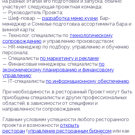
на разных этапах его подготовки и запуска, обычно
участвует следующая проектная команда:
— Руководитель Проекта;
— Шеф-повар —
разработка меню кухни
, Бар-
менеджер и Сомелье подготовка ассортимента бара и
винной карты;
— Технолог, специалисты по
технологическому
сопровождению
и управлению производством;
— HR-менеджер по подбору, управлению и обучению
персонала;
— Специалисты
по маркетингу и рекламе
;
— Финансовые менеджеры, специалисты
по
экономическому планированию и финансовому
управлению
;
— IT-специалисты
по информационному обеспечению
.
При необходимости, в ресторанный Проект могут быть
приобщены специалисты и других профессиональных
областей, в зависимости от специфики и
направленности сопровождения.
Главным условием успешности любого ресторанного
проекта и возможности
открыть
ресторан
(
управление ресторанным бизнесом
или как