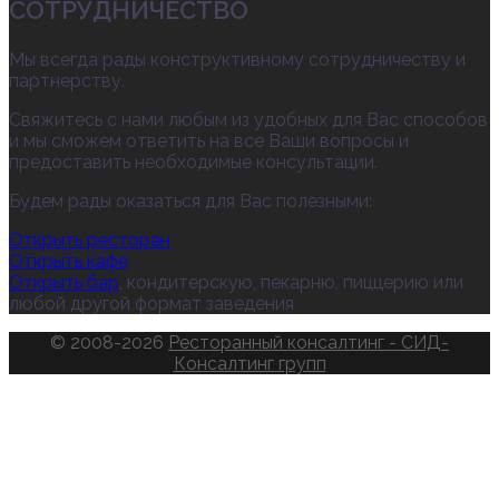
СОТРУДНИЧЕСТВО
Мы всегда рады конструктивному сотрудничеству и
партнерству.
Свяжитесь с нами любым из удобных для Вас способов
и мы сможем ответить на все Ваши вопросы и
предоставить необходимые консультации.
Будем рады оказаться для Вас полезными:
Открыть ресторан
Открыть кафе
Открыть бар
, кондитерскую, пекарню, пиццерию или
любой другой формат заведения
© 2008-2026
Ресторанный консалтинг - СИД-
Консалтинг групп