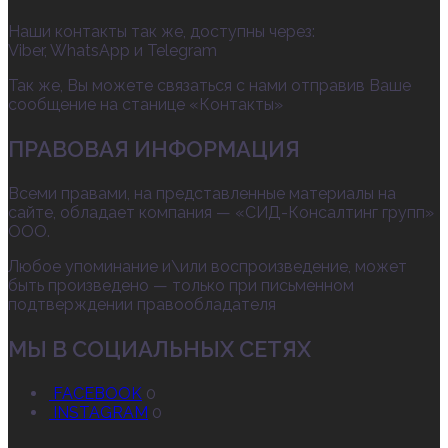
Наши контакты так же, доступны через:
Viber, WhatsApp и Telegram
Так же, Вы можете связаться с нами отправив Ваше
сообщение на станице «Контакты»
ПРАВОВАЯ ИНФОРМАЦИЯ
Всеми правами, на представленные материалы на
сайте, обладает компания — «СИД-Консалтинг групп»
ООО.
Любое упоминание и\или воспроизведение, может
быть произведено — только при письменном
подтверждении правообладателя
МЫ В СОЦИАЛЬНЫХ СЕТЯХ
FACEBOOK
0
INSTAGRAM
0