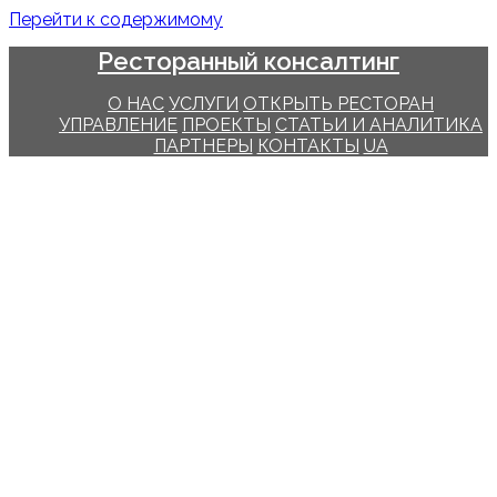
Перейти к содержимому
Ресторанный консалтинг
О НАС
УСЛУГИ
ОТКРЫТЬ РЕСТОРАН
УПРАВЛЕНИЕ
ПРОЕКТЫ
СТАТЬИ И АНАЛИТИКА
ПАРТНЕРЫ
КОНТАКТЫ
UA
РЕСТОРАННЫЙ КОНСАЛТИНГ
ОТКРЫТЬ СВОЙ РЕСТОРАН,
КАФЕ или БАР
РЕСТОРАННЫЙ КОНСАЛТИНГ
ON-LINE
КОМПЛЕКС УСЛУГ УДАЛЕННОГО СОПРОВОЖДЕНИЯ
ДЛЯ РЕСТОРАНОВ, БАРОВ и КАФЕ