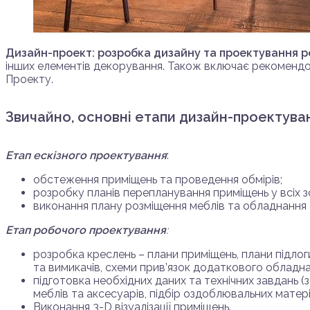
Дизайн-проект: розробка дизайну та проектування 
інших елементів декорування. Також включає рекомендован
Проекту.
Звичайно, основні етапи дизайн-проектува
Етап ескізного проектування
:
обстеження приміщень та проведення обмірів;
розробку планів перепланування приміщень у всіх з
виконання плану розміщення меблів та обладнання (
Етап робочого проектування
:
розробка креслень – плани приміщень, плани підлог
та вимикачів, схеми прив’язок додаткового обладна
підготовка необхідних даних та технічних завдань (
меблів та аксесуарів, підбір оздоблювальних матері
Виконання 3-D візуалізації приміщень.