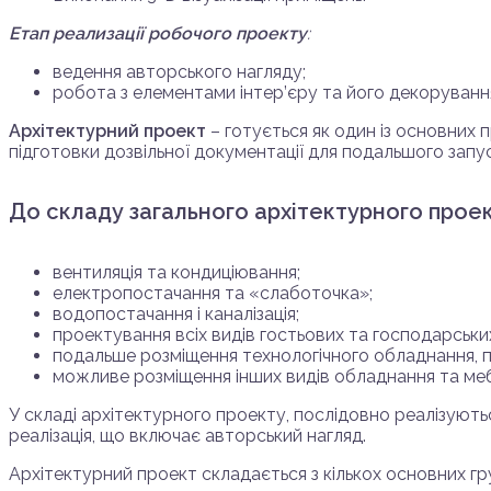
Етап реализації робочого проекту
:
ведення авторського нагляду;
робота з елементами інтер’єру та його декоруванн
Архітектурний проект
– готується як один із основних
підготовки дозвільної документації для подальшого запус
До складу загального архітектурного проек
вентиляція та кондиціювання;
електропостачання та «слаботочка»;
водопостачання і каналізація;
проектування всіх видів гостьових та господарськи
подальше розміщення технологічного обладнання, п
можливе розміщення інших видів обладнання та меб
У складі архітектурного проекту, послідовно реалізуютьс
реалізація, що включає авторський нагляд.
Архітектурний проект складається з кількох основних гру