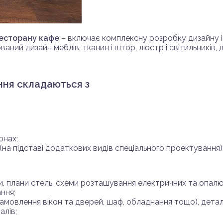
ресторану кафе
– включає комплексну розробку дизайну ін
ий дизайн меблів, тканин і штор, люстр і світильників, д
ння складаються з
онах;
на підставі додаткових видів спеціального проектування)
и, плани стель, схеми розташування електричних та опалю
ння;
замовлення вікон та дверей, шаф, обладнання тощо), детал
алів;