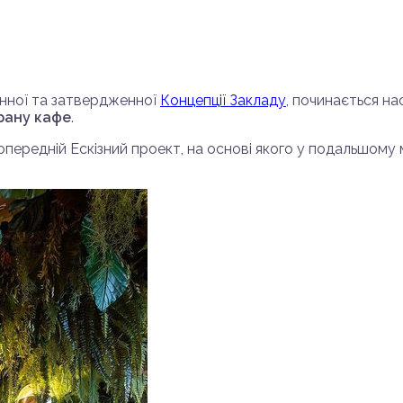
енної та затвердженної
Концепції Закладу
, починається н
рану кафе
.
опередній Ескізний проект, на основі якого у подальшом