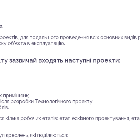
я.
 проектів, для подальшого проведення всіх основних виді
ку об’єкта в експлуатацію.
ту зазвичай входять наступні проекти:
х приміщень;
ісля розробки Технологічного проекту;
лів.
я кілька робочих етапів: етап ескізного проектування, ет
п креслень, які поділяються: