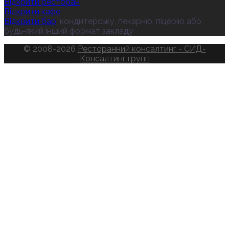
Відкрити ресторан
Відкрити кафе
Відкрити бар
, кондитерську, пекарню, піцерію або
будь-який інший формат закладу
© 2008-2026
Ресторанний консалтинг - СИД-
Консалтинг групп