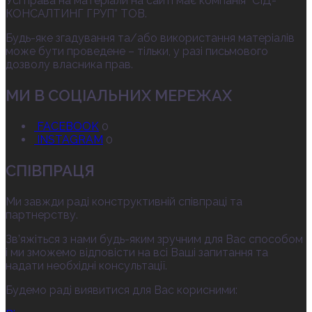
Усі права на матеріали на сайті має компанія “СІД-
КОНСАЛТИНГ ГРУП” ТОВ.
Будь-яке згадування та/або використання матеріалів
може бути проведене – тільки, у разі письмового
дозволу власника прав.
МИ В СОЦІАЛЬНИХ МЕРЕЖАХ
FACEBOOK
0
INSTAGRAM
0
СПІВПРАЦЯ
Ми завжди раді конструктивній співпраці та
партнерству.
Зв’яжіться з нами будь-яким зручним для Вас способом
і ми зможемо відповісти на всі Ваші запитання та
надати необхідні консультації.
Будемо раді виявитися для Вас корисними: