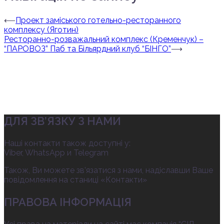
⟵
Проект заміського готельно-ресторанного
комплексу (Яготин)
Ресторанно-розважальний комплекс (Кременчук) –
“ПАРОВОЗ” Паб та Більярдний клуб “БІНГО”
⟶
ДЛЯ ЗВ’ЯЗКУ З НАМИ
Наші контакти також доступні у:
Viber, WhatsApp и Telegram
Також, Ви можете зв’язатися з нами, надіславши Ваше
повідомлення на станиці «Контакти»
ПРАВОВА ІНФОРМАЦІЯ