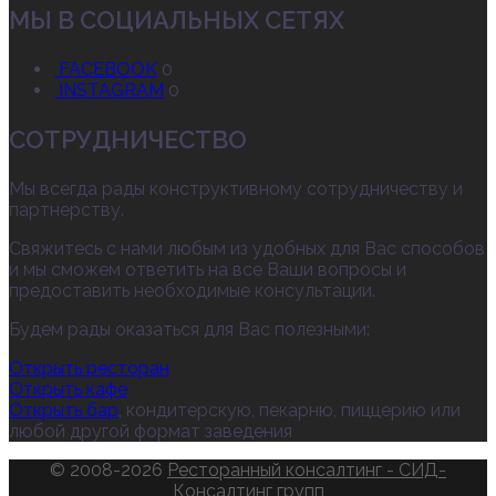
МЫ В СОЦИАЛЬНЫХ СЕТЯХ
FACEBOOK
0
INSTAGRAM
0
СОТРУДНИЧЕСТВО
Мы всегда рады конструктивному сотрудничеству и
партнерству.
Свяжитесь с нами любым из удобных для Вас способов
и мы сможем ответить на все Ваши вопросы и
предоставить необходимые консультации.
Будем рады оказаться для Вас полезными:
Открыть ресторан
Открыть кафе
Открыть бар
, кондитерскую, пекарню, пиццерию или
любой другой формат заведения
© 2008-2026
Ресторанный консалтинг - СИД-
Консалтинг групп