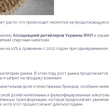
жает расти, что происходит несмотря на продолжающуюс
енному
Ассоциацией ритейлеров Украины (РАУ)
и украи
репким спиртным напиткам.
н на 10% в сравнении с 2022 годом, при одновременном р
категории джина. В этом году рост рынка продолжаетс
ы и запрет на продажу военным).
начительная доля отечественных брендов, особенно име
сокой долей нелегальных и фальсифицированных алкогольн
епенную трансформацию, которая предполагает увеличен
, хотя этот процесс может длиться годами.