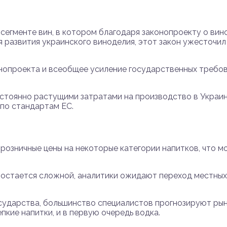
сегменте вин, в котором благодаря законопроекту о вин
я развития украинского виноделия, этот закон ужесточил
нопроекта и всеобщее усиление государственных требов
остоянно растущими затратами на производство в Украин
 по стандартам ЕС.
розничные цены на некоторые категории напитков, что м
.
 остается сложной, аналитики ожидают переход местных 
сударства, большинство специалистов прогнозируют рынк
кие напитки, и в первую очередь водка.