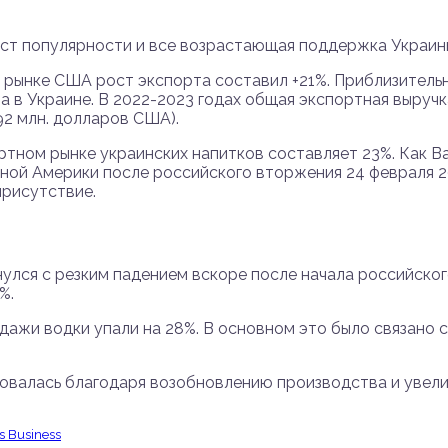
 рост популярности и все возрастающая поддержка Украин
о на рынке США рост экспорта составил +21%. Приблизител
в Украине. В 2022-2023 годах общая экспортная выручка 
92 млн. долларов США).
тном рынке украинских напитков составляет 23%. Как Baya
ной Америки после российского вторжения 24 февраля 20
присутствие.
нулся с резким падением вскоре после начала российско
%.
родажи водки упали на 28%. В основном это было связано
овалась благодаря возобновлению производства и увелич
s Business