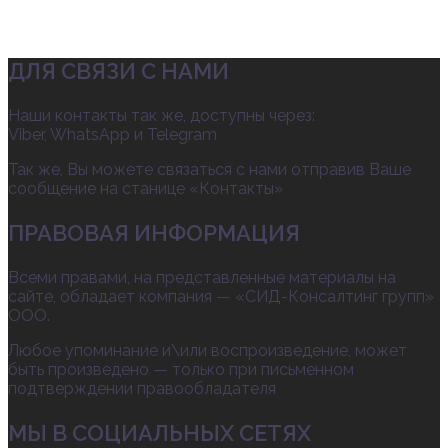
ДЛЯ СВЯЗИ С НАМИ
Наши контакты так же, доступны через:
Viber, WhatsApp и Telegram
Так же, Вы можете связаться с нами отправив Ваше
сообщение на станице «Контакты»
ПРАВОВАЯ ИНФОРМАЦИЯ
Всеми правами, на представленные материалы на
сайте, обладает компания — «СИД-Консалтинг групп»
ООО.
Любое упоминание и\или воспроизведение, может
быть произведено — только при письменном
подтверждении правообладателя
МЫ В СОЦИАЛЬНЫХ СЕТЯХ