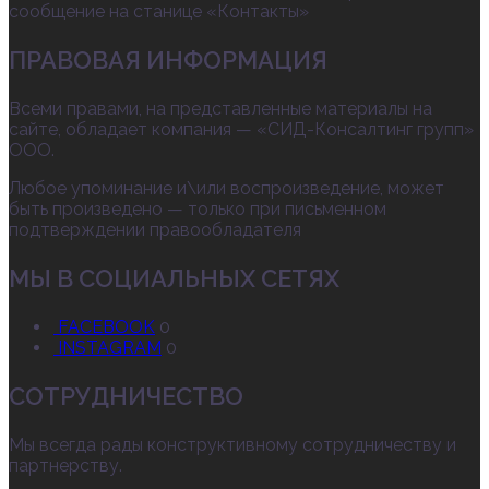
сообщение на станице «Контакты»
ПРАВОВАЯ ИНФОРМАЦИЯ
Всеми правами, на представленные материалы на
сайте, обладает компания — «СИД-Консалтинг групп»
ООО.
Любое упоминание и\или воспроизведение, может
быть произведено — только при письменном
подтверждении правообладателя
МЫ В СОЦИАЛЬНЫХ СЕТЯХ
FACEBOOK
0
INSTAGRAM
0
СОТРУДНИЧЕСТВО
Мы всегда рады конструктивному сотрудничеству и
партнерству.