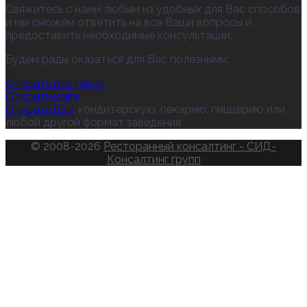
Свяжитесь с нами любым из удобных для Вас способов
и мы сможем ответить на все Ваши вопросы и
предоставить необходимые консультации.
Будем рады оказаться для Вас полезными:
Открыть ресторан
Открыть кафе
Открыть бар
, кондитерскую, пекарню, пиццерию или
любой другой формат заведения
© 2008-2026
Ресторанный консалтинг - СИД-
Консалтинг групп