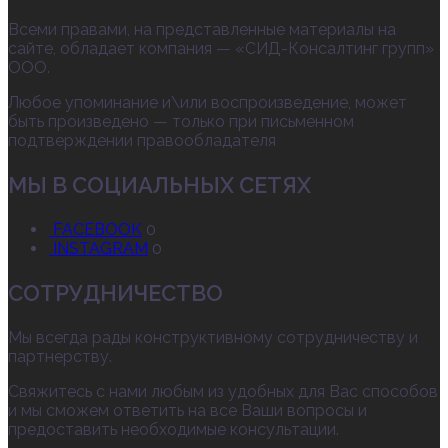
Всеми правами, на представленные материалы на
сайте, обладает компания — «СИД-Консалтинг групп»
ООО.
Любое упоминание и\или воспроизведение, может
быть произведено — только при письменном
подтверждении правообладателя
МЫ В СОЦИАЛЬНЫХ СЕТЯХ
FACEBOOK
0
INSTAGRAM
0
СОТРУДНИЧЕСТВО
Мы всегда рады конструктивному сотрудничеству и
партнерству.
Свяжитесь с нами любым из удобных для Вас способов
и мы сможем ответить на все Ваши вопросы и
предоставить необходимые консультации.