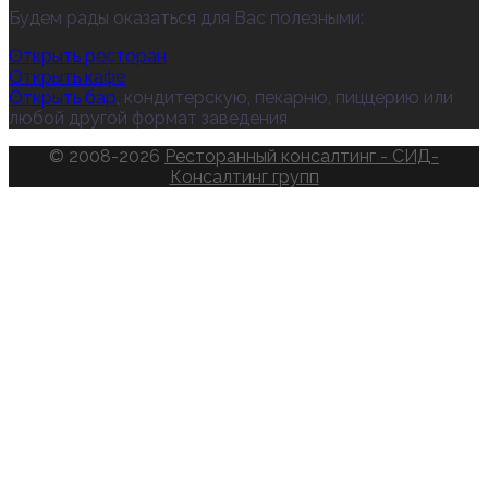
Будем рады оказаться для Вас полезными:
Открыть ресторан
Открыть кафе
Открыть бар
, кондитерскую, пекарню, пиццерию или
любой другой формат заведения
© 2008-2026
Ресторанный консалтинг - СИД-
Консалтинг групп