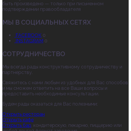
быть произведено — только при письменном
подтверждении правообладателя
МЫ В СОЦИАЛЬНЫХ СЕТЯХ
FACEBOOK
0
INSTAGRAM
0
СОТРУДНИЧЕСТВО
Мы всегда рады конструктивному сотрудничеству и
партнерству.
Свяжитесь с нами любым из удобных для Вас способов
и мы сможем ответить на все Ваши вопросы и
предоставить необходимые консультации.
Будем рады оказаться для Вас полезными:
Открыть ресторан
Открыть кафе
Открыть бар
, кондитерскую, пекарню, пиццерию или
любой другой формат заведения