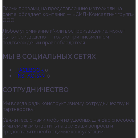
Всеми правами, на представленные материалы на
сайте, обладает компания — «СИД-Консалтинг групп»
ООО.
Любое упоминание и\или воспроизведение, может
быть произведено — только при письменном
подтверждении правообладателя
МЫ В СОЦИАЛЬНЫХ СЕТЯХ
FACEBOOK
0
INSTAGRAM
0
СОТРУДНИЧЕСТВО
Мы всегда рады конструктивному сотрудничеству и
партнерству.
Свяжитесь с нами любым из удобных для Вас способов
и мы сможем ответить на все Ваши вопросы и
предоставить необходимые консультации.