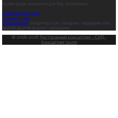
Будем рады оказаться для Вас полезными:
Открыть ресторан
Открыть кафе
Открыть бар
, кондитерскую, пекарню, пиццерию или
любой другой формат заведения
© 2008-2026
Ресторанный консалтинг - СИД-
Консалтинг групп