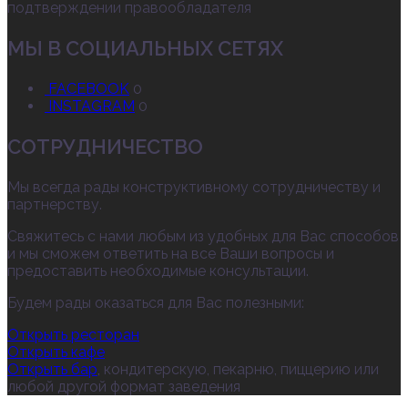
подтверждении правообладателя
МЫ В СОЦИАЛЬНЫХ СЕТЯХ
FACEBOOK
0
INSTAGRAM
0
СОТРУДНИЧЕСТВО
Мы всегда рады конструктивному сотрудничеству и
партнерству.
Свяжитесь с нами любым из удобных для Вас способов
и мы сможем ответить на все Ваши вопросы и
предоставить необходимые консультации.
Будем рады оказаться для Вас полезными:
Открыть ресторан
Открыть кафе
Открыть бар
, кондитерскую, пекарню, пиццерию или
любой другой формат заведения