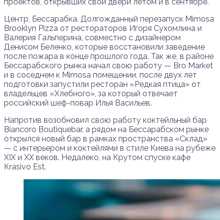
проектов, открывших свои двери летом и в сентябре.
Центр, Бессарабка. Долгожданный перезапуск Mimosa
Brooklyn Pizza от рестораторов Игоря Сухомлина и
Валерия Гальперина, совместно с дизайнером
Денисом Беленко, которые восстановили заведение
после пожара в конце прошлого года. Так же, в районе
Бессарабского рынка начал свою работу — Bro Market
и в соседнем к Mimosa помещении, после двух лет
подготовки запустили ресторан «Редкая птица» от
владельцев «Хлебного», за который отвечает
российский шеф-повар Илья Васильев.
Напротив возобновил свою работу коктейльный бар
Biancoro Boutiquebar, а рядом на Бессарабском рынке
открылся новый бар в рамках пространства «Склад»
— с интерьером и коктейлями в стиле Киева на рубеже
XIX и XX веков. Недалеко, на Крутом спуске кафе
Кrasivo Est.