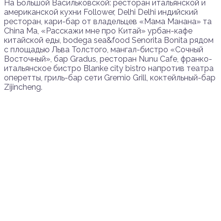
На Большой Васильковской: ресторан итальянской и
американской кухни Follower, Delhi Delhi индийский
ресторан, кари-бар от владельцев «Мама Манана» та
China Ma, «Расскажи мне про Китай» урбан-кафе
китайской еды, bodega sea&food Senorita Bonita рядом
с площадью Льва Толстого, мангал-бистро «Сочный
Восточный», бар Gradus, ресторан Nunu Cafe, франко-
итальянское бистро Blanke city bistro напротив театра
оперетты, гриль-бар сети Gremio Grill, коктейльный-бар
Zijincheng.