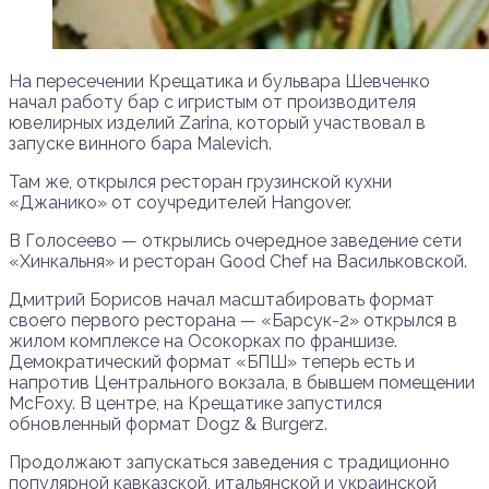
На пересечении Крещатика и бульвара Шевченко
начал работу бар с игристым от производителя
ювелирных изделий Zarina, который участвовал в
запуске винного бара Malevich.
Там же, открылся ресторан грузинской кухни
«Джанико» от соучредителей Hangover.
В Голосеево — открылись очередное заведение сети
«Хинкальня» и ресторан Good Chef на Васильковской.
Дмитрий Борисов начал масштабировать формат
своего первого ресторана — «Барсук-2» открылся в
жилом комплексе на Осокорках по франшизе.
Демократический формат «БПШ» теперь есть и
напротив Центрального вокзала, в бывшем помещении
McFoxy. В центре, на Крещатике запустился
обновленный формат Dogz & Burgerz.
Продолжают запускаться заведения с традиционно
популярной кавказской, итальянской и украинской