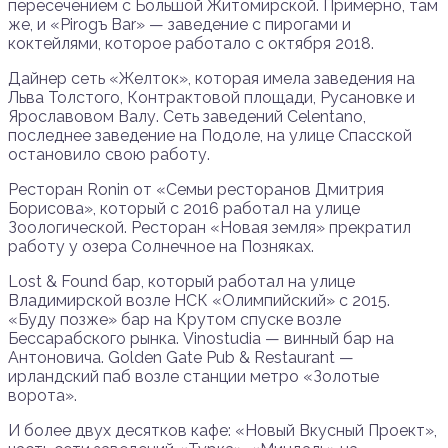
пересечением с Большой Житомирской. Примерно, там
же, и «Pirogъ Bar» — заведение с пирогами и
коктейлями, которое работало с октября 2018.
Дайнер сеть «Желток», которая имела заведения на
Льва Толстого, Контрактовой площади, Русановке и
Ярославовом Валу. Сеть заведений Celentano,
последнее заведение на Подоле, на улице Спасской
остановило свою работу.
Ресторан Ronin от «Семьи ресторанов Дмитрия
Борисова», который с 2016 работал на улице
Зоологической. Ресторан «Новая земля» прекратил
работу у озера Солнечное на Позняках.
Lost & Found бар, который работал на улице
Владимирской возле НСК «Олимпийский» с 2015.
«Буду позже» бар на Крутом спуске возле
Бессарабского рынка. Vinostudia — винный бар на
Антоновича. Golden Gate Pub & Restaurant —
ирландский паб возле станции метро «Золотые
ворота».
И более двух десятков кафе: «Новый Вкусный Проект»,