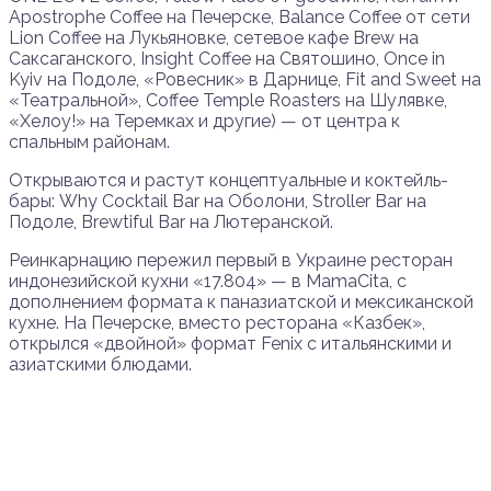
Apostrophe Coffee на Печерске, Balance Coffee от сети
Lion Coffee на Лукьяновке, сетевое кафе Brew на
Саксаганского, Insight Coffee на Святошино, Once in
Kyiv на Подоле, «Ровесник» в Дарнице, Fit and Sweet на
«Театральной», Coffee Temple Roasters на Шулявке,
«Хелоу!» на Теремках и другие) — от центра к
спальным районам.
Открываются и растут концептуальные и коктейль-
бары: Why Cocktail Bar на Оболони, Stroller Bar на
Подоле, Brewtiful Bar на Лютеранской.
Реинкарнацию пережил первый в Украине ресторан
индонезийской кухни «17.804» — в MamaCita, с
дополнением формата к паназиатской и мексиканской
кухне. На Печерске, вместо ресторана «Казбек»,
открылся «двойной» формат Fenix ​​с итальянскими и
азиатскими блюдами.