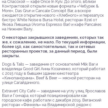
на Спасской — кафе Once In Kyiv. До этого, вблизи
Контрактовой открыли новые форматы «Чебурек &
More», Das Grun и Cancale Concept Bar, а вскоре
ожидается открытие нового «Хлебного» и перезапуск
бистро White Noise в Bursa Hotel, ресторан Itzel от
Якова Лившица (Aroma Espresso Bar) и кафе Pancakes
на Нижнем Валу.
О некоторых закрывшихся заведениях, которых так
же, к сожалению, не мало. По текущей информации,
более 150, как самостоятельных, так и сетевых
ресторанных проектов, за данный период, были
закрыты.
Dogs & Tails — заведение от основателей Milk Bar и
владелицы Good Girl Анны Козаченко, который работал
с 2015 году в бывшем здании кинотеатра
«Кинопанорама». Beef & Beer — мясной ресторан на
улице Сагайдачного.
Extravert City Cafe — заведение на углу улиц Ярославов
Вал и Гончара, который позиционировали как
городское кафе, работали с декабря 2019. Веганский
ресторан «Фенхель» на Владимирской, рядом с