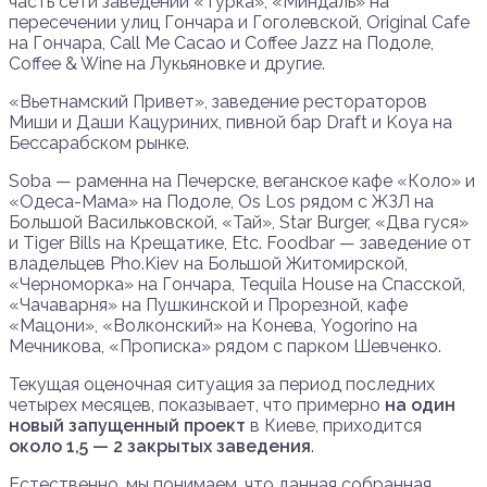
часть сети заведений «Турка», «Миндаль» на
пересечении улиц Гончара и Гоголевской, Original Cafe
на Гончара, Call Me Cacao и Coffee Jazz на Подоле,
Coffee & Wine на Лукьяновке и другие.
«Вьетнамский Привет», заведение рестораторов
Миши и Даши Кацуриних, пивной бар Draft и Koya на
Бессарабском рынке.
Soba — раменна на Печерске, веганское кафе «Коло» и
«Одеса-Мама» на Подоле, Os Los рядом с ЖЗЛ на
Большой Васильковской, «Тай», Star Burger, «Два гуся»
и Tiger Bills на Крещатике, Etc. Foodbar — заведение от
владельцев Pho.Kiev на Большой Житомирской,
«Черноморка» на Гончара, Tequila House на Спасской,
«Чачаварня» на Пушкинской и Прорезной, кафе
«Мацони», «Волконский» на Конева, Yogorino на
Мечникова, «Прописка» рядом с парком Шевченко.
Текущая оценочная ситуация за период последних
четырех месяцев, показывает, что примерно
на один
новый запущенный проект
в Киеве, приходится
около 1,5 — 2 закрытых заведения
.
Естественно, мы понимаем, что данная собранная