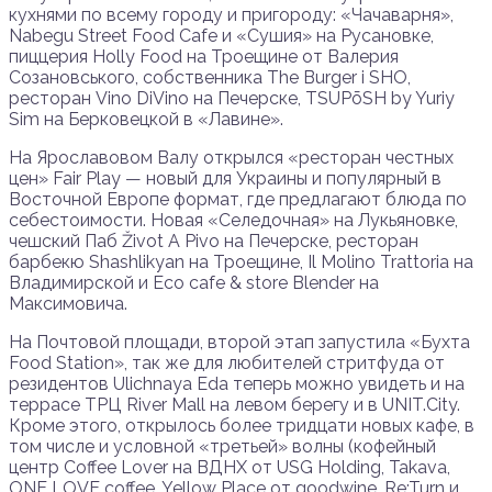
кухнями по всему городу и пригороду: «Чачаварня»,
Nabegu Street Food Cafe и «Сушия» на Русановке,
пиццерия Holly Food на Троещине от Валерия
Созановського, собственника The Burger i SHO,
ресторан Vino DiVino на Печерске, TSUPōSH by Yuriy
Sim на Берковецкой в «Лавине».
На Ярославовом Валу открылся «ресторан честных
цен» Fair Play — новый для Украины и популярный в
Восточной Европе формат, где предлагают блюда по
себестоимости. Новая «Селедочная» на Лукьяновке,
чешский Паб Život A Pivo на Печерске, ресторан
барбекю Shashlikyan на Троещине, Il Molino Trattoria на
Владимирской и Eco cafe & store Blender на
Максимовича.
На Почтовой площади, второй этап запустила «Бухта
Food Station», так же для любителей стритфуда от
резидентов Ulichnaya Eda теперь можно увидеть и на
террасе ТРЦ River Mall на левом берегу и в UNIT.City.
Кроме этого, открылось более тридцати новых кафе, в
том числе и условной «третьей» волны (кофейный
центр Coffee Lover на ВДНХ от USG Holding, Takava,
ONE LOVE coffee, Yellow Place от goodwine, Re:Turn и