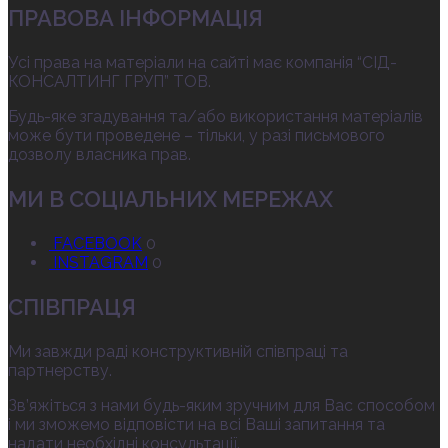
ПРАВОВА ІНФОРМАЦІЯ
Усі права на матеріали на сайті має компанія “СІД-
КОНСАЛТИНГ ГРУП” ТОВ.
Будь-яке згадування та/або використання матеріалів
може бути проведене – тільки, у разі письмового
дозволу власника прав.
МИ В СОЦІАЛЬНИХ МЕРЕЖАХ
FACEBOOK
0
INSTAGRAM
0
СПІВПРАЦЯ
Ми завжди раді конструктивній співпраці та
партнерству.
Зв’яжіться з нами будь-яким зручним для Вас способом
і ми зможемо відповісти на всі Ваші запитання та
надати необхідні консультації.