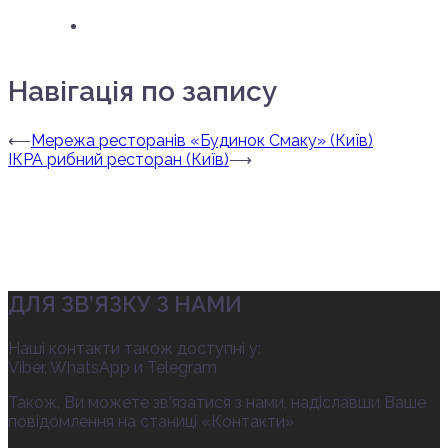
Навігація по запису
⟵
Мережа ресторанів «Будинок Смаку» (Київ)
ІКРА рибний ресторан (Київ)
⟶
ДЛЯ ЗВ’ЯЗКУ З НАМИ
Наші контакти також доступні у:
Viber, WhatsApp и Telegram
Також, Ви можете зв’язатися з нами, надіславши Ваше
повідомлення на станиці «Контакти»