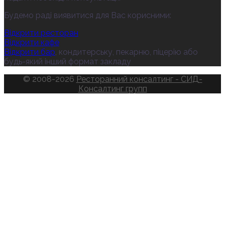
Будемо раді виявитися для Вас корисними:
Відкрити ресторан
Відкрити кафе
Відкрити бар
, кондитерську, пекарню, піцерію або
будь-який інший формат закладу
© 2008-2026
Ресторанний консалтинг - СИД-
Консалтинг групп