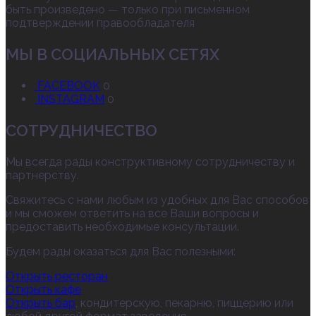
быть произведено — только при письменном
подтверждении правообладателя
МЫ В СОЦИАЛЬНЫХ СЕТЯХ
FACEBOOK
0
INSTAGRAM
0
СОТРУДНИЧЕСТВО
Мы всегда рады конструктивному сотрудничеству и
партнерству.
Свяжитесь с нами любым из удобных для Вас способов
и мы сможем ответить на все Ваши вопросы и
предоставить необходимые консультации.
Будем рады оказаться для Вас полезными:
Открыть ресторан
Открыть кафе
Открыть бар
, кондитерскую, пекарню, пиццерию или